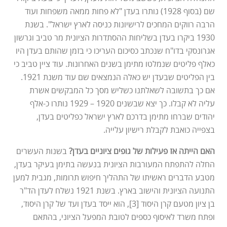
שם (בסוף 1928) נותרו בעדן "לא פחות ממאה משפחות ועוד
הרבה רווקים המחכים לרישיונות כניסה לארץ ישראל". בשנת
1930 ביקרו בעדן בשליחות ההסתדרות הציונית מר טביב וגרשון
אגרונסקי בדו"ח שנכתב כסיכום העריכו כי בזמן שהותם בעדן היו
כאלף פליטים שנמלטו מתימן בשנים האחרונות. עוד ציין טביב כי
בין הפליטים שבעדן יש כאלה הנמצאים שם עוד משנת 1921.
אם כך בתשובה לשאלתנו כשליש מסך כל המבקשים אשרת
עליה לא קבלו. כך יצא שבשנים 1920 – 1929 נותרו כ-אלף
יהודים שברחו מתימן בדרכם לארץ ישראל כפליטים בעדן,
בצפייה כואבת לקבלת רישיון עלייה.
האם הייתה אז פעילות של גופים ציוניים בעדן?
בשנות העשרים
החלה להתפתח המעורבות הציונית בנעשה בתימן בעיקר בעדן,
מטבע הדברים ראשיתו של התהליך חיפוש תרומות, מגבית למען
התנועה הציונית והישוב בארץ. בשנת 1921 נשלח לעדן הד"ר
בן ציון מטעם קרן היסוד [3], הוא ייסד בעדן ועד של קרן היסוד,
ופתח משרד לאיסוף כספים לטובת המפעל הציוני, בהתאם