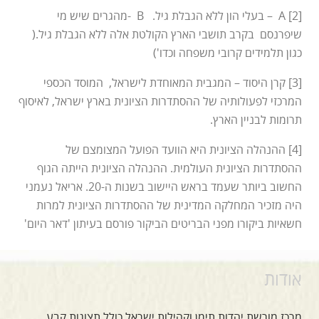
[2] A – בעלי הון ללא הגבלת גיל. B -מהגרים שיש מי
שיפרנסם בקרב תושבי הארץ הקולטת אלה ללא הגבלת גיל.(
כגון תלמידים קרובי משפחה וכדו')
[3] קרן היסוד – המגבית המאוחדת לישראל, המוסד הכספי
המרכזי לפעולותיה של ההסתדרות הציונית בארץ ישראל, לאיסוף
תרומות לבניין הארץ.
[4] ההנהלה הציונית היא הוועד הפועל המצומצם של
ההסתדרות הציונית העולמית. ההנהלה הציונית הייתה הגוף
החשוב ביותר שעמד בראש היישוב בשנות ה-20. אריאל נעמני
היה מזכיר המחלקה המדינית של ההסתדרות הציונית למרות
חשאיות ביקורו מפני הבריטים הביקור פורסם בעיתון 'דאר היום'
אודות
מרכז מורשת יהדות תימן וקהילות ישראל כולל תצוגות קבע