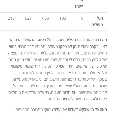
–
1922
מס'
0
183
406
527
215
העולים
מה גרם להתגברות העליה בעשור זה?
כיסופי הגאולה והכמיהה
לציון בקרב יהודי תימן לא פסקו מעולם, הם היו דבר מרכזי בהווי
החיים היהודים בתימן. התעוררות זו בעלייה לארץ הייתה תוצאה
של הלחץ הכבד, הכלכלי והדתי, שבו היו נתונים יהודי תימן תחת
שלטונו של האימאם יחיא. השלטון הטיל גזרות שונות ומשונות
על הקהילה היהודית, לצידן כמו כן לחץ מתמיד להמרת דת.
בנוסף, הידיעות על התפתחות הישוב הציוני בארץ, והפעילות
שנעשתה למענם ע"י יוצאי תימן בארץ, הגיעו ליהודי תימן ע"י
קרוביהם שהגשימו את חלום העליה. כל אלה עודדו את היהודים
לקום ולעשות מעשה להגשמת חלומם.
האם כל מי שבקש לעלות אכן עלה?
חוקי ההגירה הבריטים