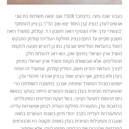
כעבור שנה וחצי, בדצמבר 1928 שוב יצאה משלחת בת שני
אנשים לעדן, כנציג קרן היסוד יצא שוב הד"ר בן ציון להתמקד
'בעשירי עדן'. אליו הצטרף רואה חשבון ר.ד. קסלמן, (משרד רואה
חשבון שקיים עד היום) כנציג מחלקת העלייה! קסלמן התבקש
לטפל בהעלאת הפליטים שבעדן, כמו כן להגיש הצעה להקמת
משרד ארץ ישראלי בתימן! ואכן, הוא דאג להעלות חלק
מהפליטים. אלא שבשאלת הקמת משרד ארץ ישראלי בתימן
לצורך העלאת יהודים משם, המליץ קסלמן, שמשרד זה יפתח
בעדן ולא בתימן, ואף הציע שמר בן ציון אהרוני מיהודי עדן,
ישמש כמנהל המשרד שיפתח. אם כך בתשובה לשאלתנו הרי
שהפעילות הציונית בעדן בשנות העשרים הייתה בעיקר בנושא
גיוס תרומות למפעל הציוני, בשל זעקת הפליטים המתגוללים
ברחובות עדן, התעוררה מחלקת העליה לבחון אפשרויות עלייה.
ההתעוררות לעלייה בקרב יהודי תימן בשנות העשרים במאה
שעברה והפעילות הציונית בעדן באותה תקופה היו מהגורמים
המרכזיים שהגבירו את הבריחה מתימן לעדן, אלא שמתוך