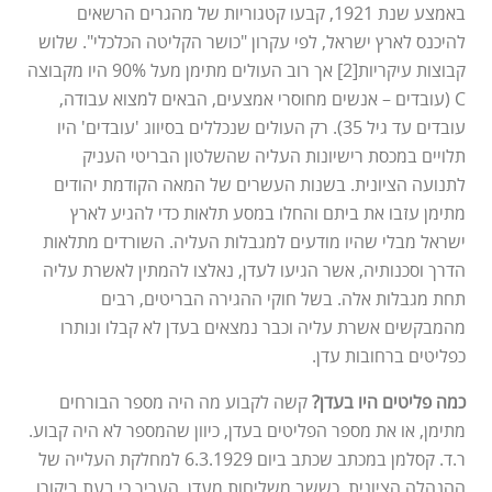
באמצע שנת 1921, קבעו קטגוריות של מהגרים הרשאים
להיכנס לארץ ישראל, לפי עקרון "כושר הקליטה הכלכלי". שלוש
קבוצות עיקריות[2] אך רוב העולים מתימן מעל 90% היו מקבוצה
C (עובדים – אנשים מחוסרי אמצעים, הבאים למצוא עבודה,
עובדים עד גיל 35). רק העולים שנכללים בסיווג 'עובדים' היו
תלויים במכסת רישיונות העליה שהשלטון הבריטי העניק
לתנועה הציונית. בשנות העשרים של המאה הקודמת יהודים
מתימן עזבו את ביתם והחלו במסע תלאות כדי להגיע לארץ
ישראל מבלי שהיו מודעים למגבלות העליה. השורדים מתלאות
הדרך וסכנותיה, אשר הגיעו לעדן, נאלצו להמתין לאשרת עליה
תחת מגבלות אלה. בשל חוקי ההגירה הבריטים, רבים
מהמבקשים אשרת עליה וכבר נמצאים בעדן לא קבלו ונותרו
כפליטים ברחובות עדן.
כמה פליטים היו בעדן?
קשה לקבוע מה היה מספר הבורחים
מתימן, או את מספר הפליטים בעדן, כיוון שהמספר לא היה קבוע.
ר.ד. קסלמן במכתב שכתב ביום 6.3.1929 למחלקת העלייה של
ההנהלה הציונית, כששב משליחות מעדן, העריך כי בעת ביקורו