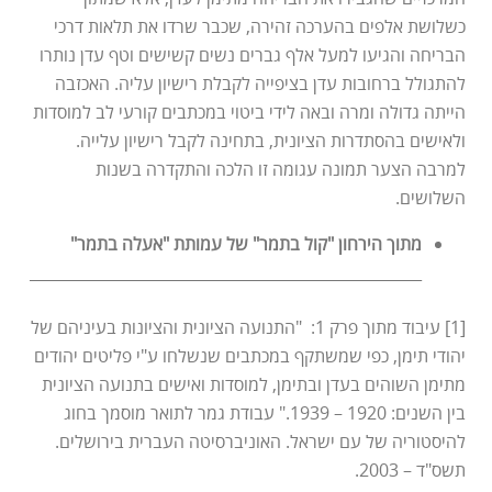
כשלושת אלפים בהערכה זהירה, שכבר שרדו את תלאות דרכי
הבריחה והגיעו למעל אלף גברים נשים קשישים וטף עדן נותרו
להתגולל ברחובות עדן בציפייה לקבלת רישיון עליה. האכזבה
הייתה גדולה ומרה ובאה לידי ביטוי במכתבים קורעי לב למוסדות
ולאישים בהסתדרות הציונית, בתחינה לקבל רישיון עלייה.
למרבה הצער תמונה עגומה זו הלכה והתקדרה בשנות
השלושים.
מתוך הירחון "קול בתמר" של עמותת "אעלה בתמר"
___________________________________________________
[1] עיבוד מתוך פרק 1: "התנועה הציונית והציונות בעיניהם של
יהודי תימן, כפי שמשתקף במכתבים שנשלחו ע"י פליטים יהודים
מתימן השוהים בעדן ובתימן, למוסדות ואישים בתנועה הציונית
בין השנים: 1920 – 1939." עבודת גמר לתואר מוסמך בחוג
להיסטוריה של עם ישראל. האוניברסיטה העברית בירושלים.
תשס"ד – 2003.