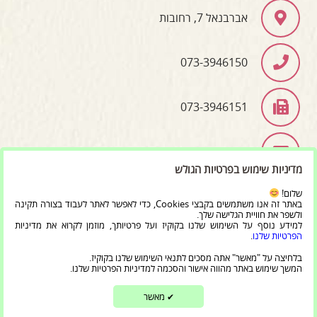
אברבנאל 7, רחובות
073-3946150
073-3946151
info@bet-moreshet.co.il
מדיניות שימוש בפרטיות הגולש
שלום!
באתר זה אנו משתמשים בקבצי Cookies, כדי לאפשר לאתר לעבוד בצורה תקינה
כל הזכויות שמורות ל'מרכז בית מורשת יהדות תימן וקהילות
ולשפר את חוויית הגלישה שלך.
למידע נוסף על השימוש שלנו בקוקיז ועל פרטיותך, מוזמן לקרוא את מדיניות
ישראל' 2020
הפרטיות שלנו
.
בלחיצה על "מאשר" אתה מסכים לתנאי השימוש שלנו בקוקיז.
המשך שימוש באתר מהווה אישור והסכמה למדיניות הפרטיות שלנו.
בניית אתרים ושיווק דיגיטלי
מאשר
✔