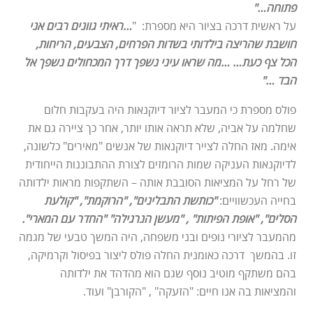
פתוחה…"
על ראשית דרכה בציור היא מספרת: "
…ראיתי גוונים רבים אני
חושבת שהריצה בילדותי בשדות הפרחים, הצבעים, הריחות,
הכל צף כעת… …מה שראו עיני נשפך דרך המכחולים נשפך אל
הבד …"
פולס מספרת כי המעבר לציור דיוקנאות היה בעקבות חלום
שחלמה על אביה, שלא תראה אותו יותר, אחר כך ציירה גם את
אימה. מאז החלה לצייר דיוקנאות של אנשים "מאירים" כלשונה,
לדיוקנאות העניקה שמות הרומזים לצורת ההתבוננות הייחודית
של רחל על המציאות הסובבת אותה – השתקפות מראות ילדותה
בחייה העכשוויים:
"כותשת התבלינים", "הרוקמת", "קולעת
הסלים", "אופת הפיתות" , "מעשן הנרגילה" "החדר עם המארי".
מהמעבר לציורי נופים ובני משפחה, היה המשך טבעי של מגמה
זו. בהמשך דרכה כאומנית החלה פולס ליצור בפיסול וקרמיקה,
בהם משתקף מוטיב נוסף שגם הוא מהדהד את ילדותה
והמציאות בה אנו חיים: "הזעקה" , "הקורבן" ועוד.