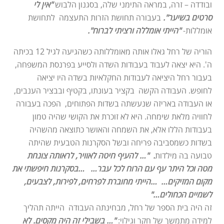
ובודדה – זרה, במראה התימני שלה, בסגנון הלבוש
"אין לי
סרטים בשיער".
בעבורה תחושת הזרות התעצמה לתחושת
אומללות-
"הייתי אומללה ורציתי לברוח
".
הוריה של רחל גאלו אותה מאומללותה כשהגיעה לגיל 12 בכיתה
ה'. היא יצאה לעבוד בעבודות השדה ולסייע בפרנסת המשפחה,
בעבור רחל היציאה לעבודות החקלאיות בשדה היו יציאה
לחופש. העבודה הקשה בקציר בעונתו, בקטיף ובבציר הענבים,
או העבודה באריזה שנעשתה בשדות הפתוחים, הפכה בעבורה
לחוויה מלאת שימחה. היא לא זוכרת את הקושי שהיה טמון
בעבודות הללו אלא, את השמחה והאושר כתוצאה מהשהיה
בשדות כשמסביבה פריחה ובשל הסקרנות הטבעית שהיתה
טבועה בה מילדות
. "… להעיף חיטה לאוויר, לראותה צונחת
מטה וכל היתר עף עם הרוח לכל עבר… …בסקרנות חיפשתי את
מקום המזיקים… …הייתי מחוברת לפרחים, לפירות, לצבעים,
לשמיים הכחולים…"
זה היה בית הספר של רחל, מבחינתה העבודה הייתה תהליך
למידה מתמשך של חקר וגילוי:
"… בשבילי זה היה מקסים. לא