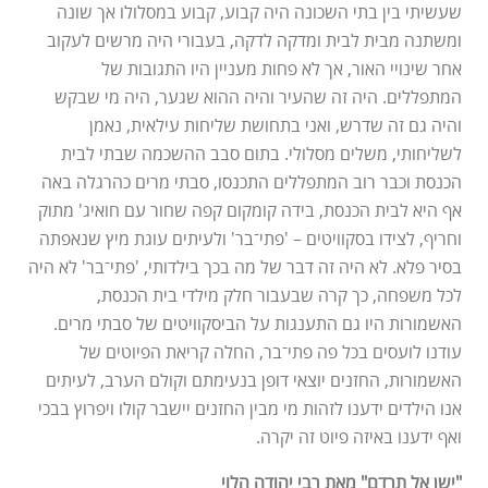
שעשיתי בין בתי השכונה היה קבוע, קבוע במסלולו אך שונה
ומשתנה מבית לבית ומדקה לדקה, בעבורי היה מרשים לעקוב
אחר שינויי האור, אך לא פחות מעניין היו התגובות של
המתפללים. היה זה שהעיר והיה ההוא שגער, היה מי שבקש
והיה גם זה שדרש, ואני בתחושת שליחות עילאית, נאמן
לשליחותי, משלים מסלולי. בתום סבב ההשכמה שבתי לבית
הכנסת וכבר רוב המתפללים התכנסו, סבתי מרים כהרגלה באה
אף היא לבית הכנסת, בידה קומקום קפה שחור עם חואיג' מתוק
וחריף, לצידו בסקוויטים – 'פתי־בר' ולעיתים עוגת מיץ שנאפתה
בסיר פלא. לא היה זה דבר של מה בכך בילדותי, 'פתי־בר' לא היה
לכל משפחה, כך קרה שבעבור חלק מילדי בית הכנסת,
האשמורות היו גם התענגות על הביסקוויטים של סבתי מרים.
עודנו לועסים בכל פה פתי־בר, החלה קריאת הפיוטים של
האשמורות, החזנים יוצאי דופן בנעימתם וקולם הערב, לעיתים
אנו הילדים ידענו לזהות מי מבין החזנים יישבר קולו ויפרוץ בבכי
ואף ידענו באיזה פיוט זה יקרה.
"ישן אל תרדם" מאת רבי יהודה הלוי