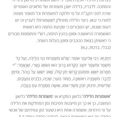
והמתנה. לדבריו, בלילה ישנן משמרות של מלאכים האומרים
שירה לפני הקב"ה על פי חלוקה למשמרות וכל משמר מצפה
לתורו כי יבוא. כיצד הלילה מתחלק לאַשְׁמוּרוֹת? לעניין זה יש
דעות שונות, יש הסבורים כי שקיעת החמה היא ראשית
האשמורה הראשונה וסופן בהנץ החמה, רש"י והתוספות סבורים
כי ראשיתן בצאת הכוכבים וסופן בעלות השחר.
(בבלי, ברכות, ג,א)
דְּתַנְיָא: רִבִּי אֱלִיעֶזֶר אוֹמֵר: שָׁלֹשׁ מִשְׁמָרוֹת הָוֵי הַלַּיְלָה, וְעַל כָּל
מִשְׁמָר וּמִשְׁמָר יוֹשֵׁב הַקָּדוֹשׁ בָּרוּךְ הוּא וְשׁוֹאֵג כָּאֲרִי, שֶׁנֶּאֱמַר: "יי
מִמָּרוֹם יִשְׁאָג וּמִמְּעוֹן קָדְשׁוֹ יִתֵּן קוֹלוֹ, שָׁאֹג יִשְׁאַג עַל נָוֵהוּ". וְסִימָן
לַדָּבָר: מִשְׁמָרָה רִאשׁוֹנָה, חֲמוֹר נוֹעֵר; שְׁנִיָּה, כְּלָבִים צוֹעֲקִים;
שְׁלִישִׁית, תִּינוֹק יוֹנֵק מִשְּׁדֵי אִמּוֹ, וְאִשָּׁה מְסַפֶּרֶת עִם בַּעֲלָהּ.
'אשמורות הלילה'
כלשון המקרא או '
משמרות הלילה'
כלשון
המשנה, כך או כך הן מייצגות חטיבות זמן המחלקות את הלילה
על פי היהדות. אשמורה אחת היא כשעור זמן עמידתם של אנשי
הלילה עד בוא המשמרת הבאה, להלכה הלילה נחלק ל-3