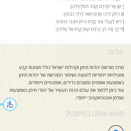
יָ
שֵׁן אַל תֵּרָדַם וַעֲזֹב הִתְלַהְלְהֶךָ
הַ
רְחֵק דַּרְכֵי אָדָם וְשׁוּר דַּרְכֵי גְבוֹהֶךָ
וְ
רוּץ לַעֲבֹד צוּר קָדַם כְּרוּץ כּוֹכְבֵי נְגוֹהֶיךָ
דַּי
לָךְ מַה לְּךָ נִרְדָּם קוּם קְרָא אֶל אֱלֹהֶיךָ
אודות
מרכז מורשת יהדות תימן וקהילות ישראל כולל תצוגות קבע
ופעילויות ייחודיות להפצה ושימור המורשת של יהדות תימן
באמצעות אוספים ומוצגים נדירים, אותנטיים וייחודים.
עוד ניתן ללמוד את עולם הרוח העשיר של יהודי תימן באמצעות
שולחן אינטראקטיבי ייחודי.
חפשו אותנו בפייסבוק