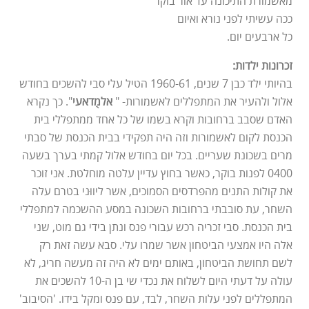
מאשמורת התיכונה עד אור בוקר
ככה עשיתי לפני נורא ואיום
כל ארבעים יום.
זכרונות ילדות:
בהיותי ילד כבן 7 שנים, 1960-61 הטיל עלי סבי להשכים בחודש
אלול ולהעיר את המתפללים לאשמורות- "
אלמֻדאעי
". כך נקרא
האדם שסבב ברחובות וקרא בשמו של כל אחד ממתפללי בית
הכנסת לקום לאשמורות וזה היה תפקידי בבית הכנסת של סבתי
מרים בשכונת שעריים. בכל יום בחודש אלול קמתי בערך בשעה
0400 לפנות בוקר, כאשר בחוץ עדיין עלטה מוחלטת. אני זוכר
את קולות התנים מהפרדסים הסמוכים, אשר ליווּני בטרם עלה
השחר, עת סובבתי ברחובות השכונה במסע ההשכמה למתפללי
בית הכנסת. סבי זכריה רכש עבורי פנס ונתן בידי גם מוט, שני
אלה היו אמצעי הביטחון אשר שמרו עלי. סבא עשה זאת רק
לשם תחושת הביטחון, באותם ימים לא היה זה מעשה חריג, לא
עולה על דעתי היום לשלוח את נכדי שי בן ה-10 להשכים את
המתפללים לפני עלות השחר, לבד, עם פנס ומקל בידו. 'הסיבוב'