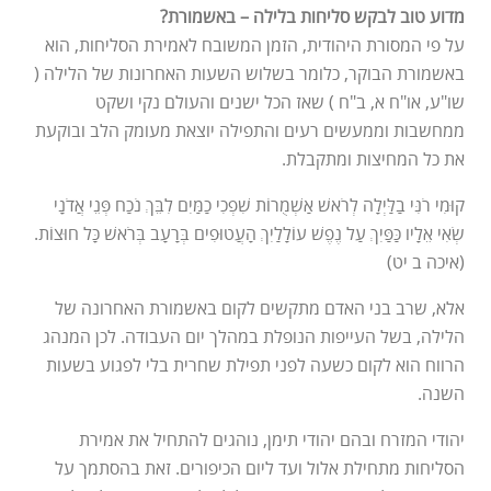
מדוע טוב לבקש סליחות בלילה – באשמורת?
על פי המסורת היהודית, הזמן המשובח לאמירת הסליחות, הוא
באשמורת הבוקר, כלומר בשלוש השעות האחרונות של הלילה (
שו"ע, או"ח א, ב"ח ) שאז הכל ישנים והעולם נקי ושקט
ממחשבות וממעשים רעים והתפילה יוצאת מעומק הלב ובוקעת
את כל המחיצות ומתקבלת.
קוּמִי רֹנִּי בַלַּיְלָה לְרֹאשׁ אַשְׁמֻרוֹת שִׁפְכִי כַמַּיִם לִבֵּךְ נֹכַח פְּנֵי אֲדֹנָי
שְׂאִי אֵלָיו כַּפַּיִךְ עַל נֶפֶשׁ עוֹלָלַיִךְ הָעֲטוּפִים בְּרָעָב בְּרֹאשׁ כָּל חוּצוֹת.
(איכה ב יט)
אלא, שרב בני האדם מתקשים לקום באשמורת האחרונה של
הלילה, בשל העייפות הנופלת במהלך יום העבודה. לכן המנהג
הרווח הוא לקום כשעה לפני תפילת שחרית בלי לפגוע בשעות
השנה.
יהודי המזרח ובהם יהודי תימן, נוהגים להתחיל את אמירת
הסליחות מתחילת אלול ועד ליום הכיפורים. זאת בהסתמך על