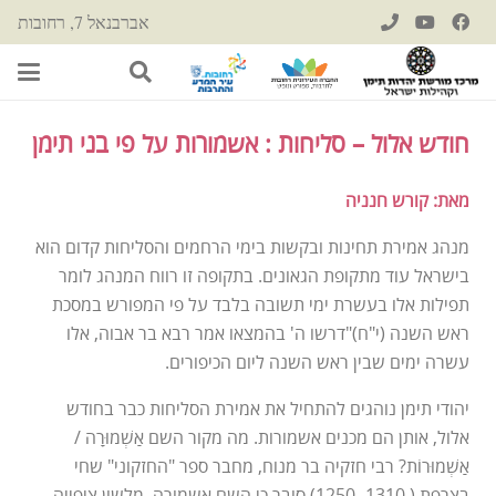
אברבנאל 7, רחובות
חודש אלול – סליחות : אשמורות על פי בני תימן
מאת: קורש חנניה
מנהג אמירת תחינות ובקשות בימי הרחמים והסליחות קדום הוא
בישראל עוד מתקופת הגאונים. בתקופה זו רווח המנהג לומר
תפילות אלו בעשרת ימי תשובה בלבד על פי המפורש במסכת
ראש השנה (י"ח)"דרשו ה' בהמצאו אמר רבא בר אבוה, אלו
עשרה ימים שבין ראש השנה ליום הכיפורים.
יהודי תימן נוהגים להתחיל את אמירת הסליחות כבר בחודש
אלול, אותן הם מכנים אשמורות. מה מקור השם אַשְׁמוּרָה /
אַשְׁמוּרוֹת? רבי חזקיה בר מנוח, מחבר ספר "החזקוני" שחי
בצרפת ( 1310- 1250) סובר כי השם אשמורה, מלשון ציפייה