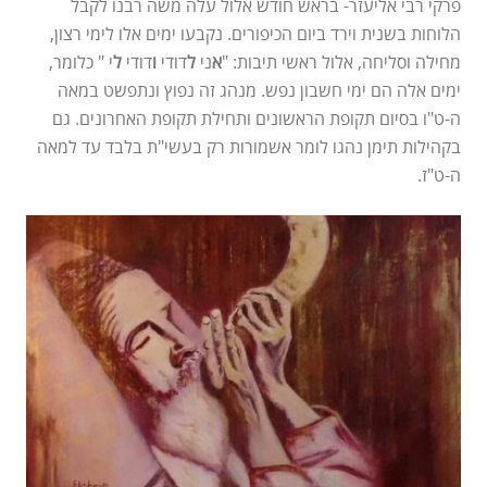
פרקי רבי אליעזר- בראש חודש אלול עלה משה רבנו לקבל
הלוחות בשנית וירד ביום הכיפורים. נקבעו ימים אלו לימי רצון,
מחילה וסליחה, אלול ראשי תיבות: "
א
ני
ל
דודי
ו
דודי
ל
י " כלומר,
ימים אלה הם ימי חשבון נפש. מנהג זה נפוץ ונתפשט במאה
ה-ט"ו בסיום תקופת הראשונים ותחילת תקופת האחרונים. גם
בקהילות תימן נהגו לומר אשמורות רק בעשי"ת בלבד עד למאה
ה-ט"ז.