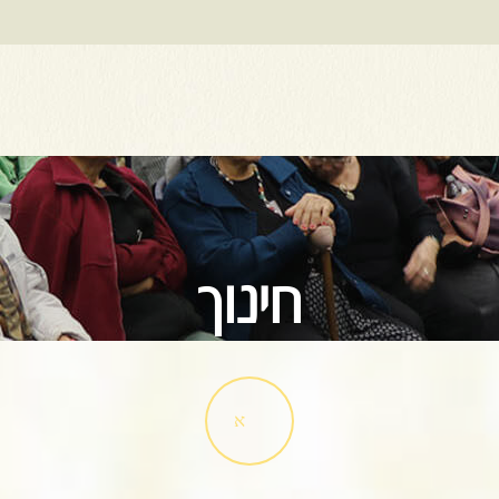
חינוך
א