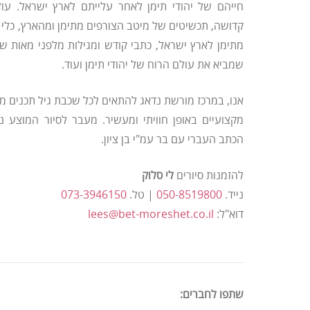
חייהם של יהודי תימן לאחר עלייתם לארץ ישראל. עו
קדושה, תכשיטים של מיטב הצורפים מתימן ומהארץ, כלי
מתימן לארץ ישראל, כתבי קודש ומגילות מלפני מאות שנ
שמביא את עולם הרוח של יהודי תימן ועוד.
אנו, במרכז מורשת נדאג להתאים לכל שכבת גיל תכנים מת
מקצועיים באופן חוויתי ומעשיר. מעבר לסיור המוצע נ
הכתב העברי עם בר עמ"י בן ציון.
להזמנות סיורים
לי סלוק
נייד.
050-8519800
| טל.
073-3946150
דוא"ל:
lees@bet-moreshet.co.il
שתפו לחברים: