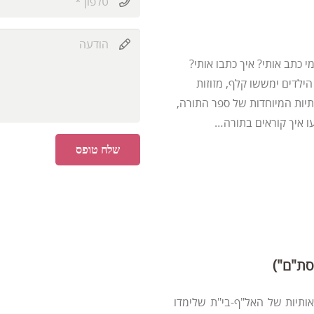
 כתב אותי? איך כתבו אותי?
לדים ימששו קלף, מזוזות
ותיות המיוחדות של ספר התורה,
עו איך קוראים בתורה…
שלח טופס
סת"ם")
מספר האמן בר-עמי על 22 ילדיו הלוא הן 22 האותיות של האל"ף-בי"ת שלימדו