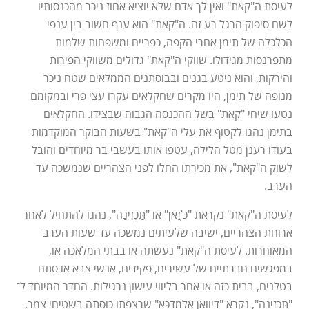
לעיסת ה"קאת" ואין לך אדם שלא יוציא אחוז ניכר מהכנסותיו
לשם סיפוק הרגל רע זה. ה"קאת" הוא ענף חשוב בין ענפי
הכלכלה של תימן אחרי הקפה, כפריים ומשפחות שלמות
מתפרנסות מגידולו. שווקי ה"קאת" גדולים משווקי הפירות
והירקות, והוא ניטע בגנים ובבוסתנים הממלאים שטח ניכר
מנופה של תימן, היו מקרים שחקלאים עקרו עצי פרי ובמקומם
נטעו שיחי "קאת" בשל ההכנסה הגבוה שבצידו. החקלאים
בתימן נהגו לקטוף את עלי ה"קאת" בשעות הבוקר המוקדמות
בעודו רענן מטל הלילה, עטפו אותו בעשבי בר מיוחדים והובל
לשוק ה"קאת", את מכירתו החלו לפני הצהריים שנמשכה עד
הערב.
לעיסת ה"קאת" נקראת "כ'ׅזַאן" או "תַּכְזִינַה", נהגו להתחיל לאחר
ארוחת הצהריים, ישיבה שלעיתים נמשכה עד שעות הערב
המאוחרות. לעיסת ה"קאת" נעשתה או בבתי המלאכה או,
במפגשים חברתיים של עשירים, פקידים, אנשי צבא או סתם
בטלנים, בבית כזה או אחר בליווי עישון נרגילות. החדר המיוחד ל־
"תַּכְזִינַה", נקרא "דִיווׇאן אַלְמַדַכַּא" שרצפתו כוסתה בשטיחי צמר,