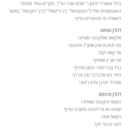
גדול משוררי תימן ר' שלם שבזי זצ"ל, הקדיש אחד מפיוטי
השעשועים שלו ל"התנצחות" בין ה"קאת" לבין "הקהווה" באשר
לשאלה מי מהשניים עדיף.
להלן הפיוט:
אלקאת ואלקהוה יסאלוני
מה תחכמו איין אפצ'ל אלפנוני
אל קאת יקול:
אני אכ'ץ ואתחף
גבל צַבֻר סוּכנִי בחֻצן אהייף
חית' מא אלבלבל סכן וזכ'רף
ואלגיד יתרנן עלא ג'צוני
להלן תרגומו:
הקאת והקהוה שאלוני:
שפטו נא מי לעינוג משנינו עדיף
הקאת אמר:
הנני נבחר ויקר