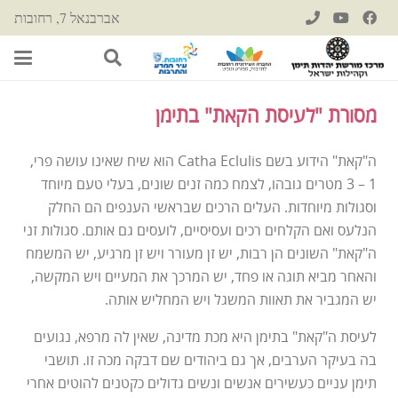
אברבנאל 7, רחובות
מסורת "לעיסת הקאת" בתימן
ה"קאת" הידוע בשם Catha Eclulis הוא שיח שאינו עושה פרי,
1 – 3 מטרים גובהו, לצמח כמה זנים שונים, בעלי טעם מיוחד
וסגולות מיוחדות. העלים הרכים שבראשי הענפים הם החלק
הנלעס ואם הקלחים רכים ועסיסיים, לועסים גם אותם. סגולות זני
ה"קאת" השונים הן רבות, יש זן מעורר ויש זן מרגיע, יש המשמח
והאחר מביא תוגה או פחד, יש המרכך את המעיים ויש המקשה,
יש המגביר את תאוות המשגל ויש המחליש אותה.
לעיסת ה"קאת" בתימן היא מכת מדינה, שאין לה מרפא, נגועים
בה בעיקר הערבים, אך גם ביהודים שם דבקה מכה זו. תושבי
תימן עניים כעשירים אנשים ונשים גדולים כקטנים להוטים אחרי