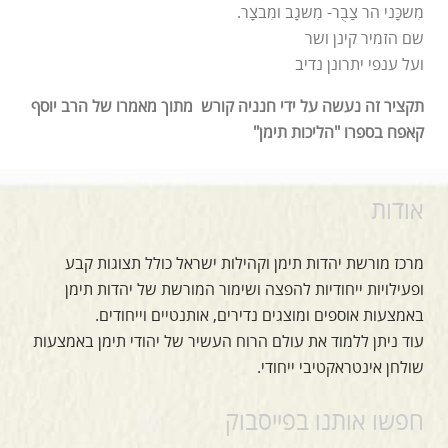
מִשכָּני הר צַבֻר- מִשגָב ומִבצָר.
שם הזמיר קינן ושר
ועל ענפי יתרונן נדיב
תקציר זה נעשה על ידי חנניה קורש מתוך מאמרו של הרב יוסף
קאפח בספרו "הליכות תימן"
אודות
מרכז מורשת יהדות תימן וקהילות ישראל כולל תצוגות קבע
ופעילויות ייחודיות להפצה ושימור המורשת של יהדות תימן
באמצעות אוספים ומוצגים נדירים, אותנטיים וייחודים.
עוד ניתן ללמוד את עולם הרוח העשיר של יהודי תימן באמצעות
שולחן אינטראקטיבי ייחודי.
חפשו אותנו בפייסבוק