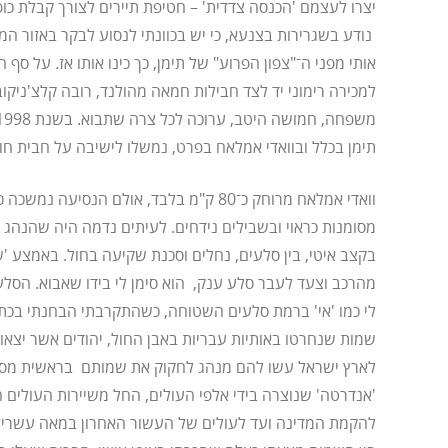
יצרו לעצמם 'הכנסה צדדית' – חטיפת תיירים לצורך קבלת כ
נודע בשגרירות בצנעא, כי יש בכוונתי לנסוע לבקר באזור המד
אותי מפני ה־"צפון הפרוע" של תימן, כך כינו אותו אז
.
על סף המ
למכירה רימוני יד לצד חבילות חמאה מהולנד, רובה קלצ'ניקוב
תימן בכלל ובוואדי אמלאח בפרט, נמשלו לישיבה על חבית חו
וואדי אמלאח מרוחק כ־80 ק"מ בלבד, אולם הנסיע
מסומנות כראוי ובשבילים נידחים. לעיתים נדמה היה שהנהג
בקצב איטי, בין סלעים, נחלים וסכנת שקיעה בחול. באמצע 'ש
מהרכב וצעד לעבר סלע ענק, הוא סימן לי בידו שאבוא. הסל
לי כמו 'אי' ברמת סלעים השטוחה, כשהתקרבתי הבחנתי בכתו
שמות שנחרטו באותיות עבריות באבן החול, יהודים אשר יצאו
לארץ ישראל עשו להם מנהג לחקוק את שמותם בראשית מסע
'אנדרטה' שנוצרה בידי אלפי העולים, החל משיירות העולים
להקמת המדינה ועד לעולים של העשור האחרון במאה עשרים.