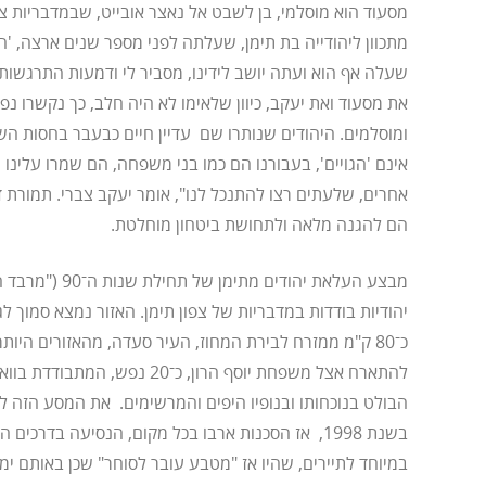
מסעוד הוא מוסלמי, בן לשבט אל נאצר אובייט, שבמדבריות צפו
מתכוון ליהודייה בת תימן, שעלתה לפני מספר שנים ארצה, 'ה
שעלה אף הוא ועתה יושב לידינו, מסביר לי ודמעות התרגשות 
את מסעוד ואת יעקב, כיוון שלאימו לא היה חלב, כך נקשרו נפ
ומוסלמים. היהודים שנותרו שם עדיין חיים כבעבר בחסות השי
אינם 'הגויים', בעבורנו הם כמו בני משפחה, הם שמרו עלינו
אחרים, שלעתים רצו להתנכל לנו", אומר יעקב צברי. תמורת ד
הם להגנה מלאה ולתחושת ביטחון מוחלטת.
יהודיות בודדות במדבריות של צפון תימן. האזור נמצא סמוך ל
כ־80 ק"מ ממזרח לבירת המחוז, העיר סעדה, מהאזורים היות
הבולט בנוכחותו ובנופיו היפים והמרשימים. את המסע הזה ל
בשנת 1998, אז הסכנות ארבו בכל מקום, הנסיעה בדרכי