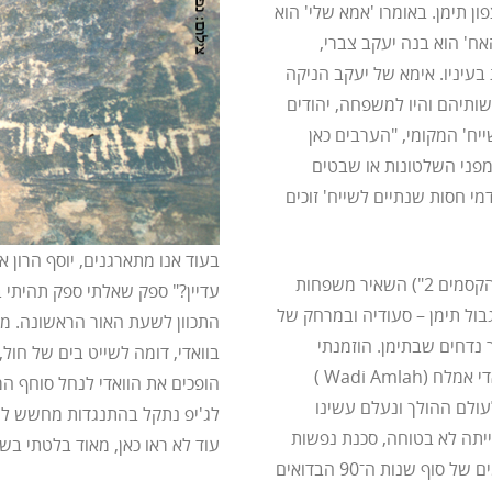
ן תימן. באומרו 'אמא שלי' הוא
אח' הוא בנה יעקב צברי,
בעיניו. אימא של יעקב הניקה
שותיהם והיו למשפחה, יהודים
יח' המקומי, "הערבים כאן
 מפני השלטונות או שבטים
מי חסות שנתיים לשייח' זוכים
בעוד אנו מתארגנים, יוסף הרון
מבצע העלאת יהודים מתימן של תחילת שנות ה־90 ("מרבד הקסמים 2") השאיר משפחות
עדיין?" ספק שאלתי ספק תהיתי 
גבול תימן – סעודיה ובמרחק של
התכוון לשעת האור הראשונה. מס
ר נדחים שבתימן. הוזמנתי
בוואדי, דומה לשייט בים של חול
להתארח אצל משפחת יוסף הרון, כ־20 נפש, המתבודדת בוואדי אמלח (Wadi Amlah )
הופכים את הוואדי לנחל סוחף המ
עולם ההולך ונעלם עשינו
לג'יפ נתקל בהתנגדות מחשש לחיי
ם הייתה לא בטוחה, סכנת נפשות
עוד לא ראו כאן, מאוד בלטתי בשט
במיוחד לתיירים, שהיו אז "מטבע עובר לסוחר" שכן באותם ימים של סוף שנות ה־90 הבדואים