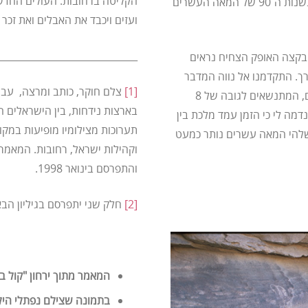
הקליטה ברחובות. העולים החדשי
בין השמות מצאתי כאלה שהכרתי באופן אישי, חברים שעלו בשנות ה־90 של המאה העשרים
ועזים ויכבד את האבלים ואת זכר 
_____________________________
 בקצה האופק הצחיח נראים
רך. התקדמנו אל נווה המדבר
[1]
צלם חוקר, כותב ומרצה, עבור 
שבלב השממה, אדריכלות מרשימה וייחודית, בתי חמר גבוהים, המתנשאים לגובה של 8
דמה לי כי הזמן עמד מלכת בין
תערוכות מצילומיו מופיעות במקו
בשלהי המאה עשרים נותר כמעט
וקהילות ישראל, רחובות. המאמר
והתפרסם בינואר 1998.
[2]
חלק שני יתפרסם בגיליון הבא
המאמר מתוך ירחון "קול ב
בתמונה שצילם נפתלי הילג