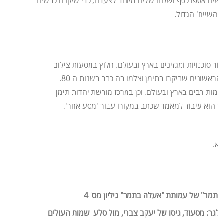
ם אספו כסף ושלחו שליח מיוחד לצעדה, כדי שיקנה כבשים
השייח' הגדול.
____________________________________________
סוכנויות ומגזינים בארץ ובעולם. חלוץ במסעות צילום
בארצות נידחות, בין הישראלים הראשונים שביקרו בתימן וצלמו בה כבר בשנות ה-80.
מות רבים בארץ ובעולם, וכן במרכז מורשת יהדות תימן
 הוא עיבוד למאמר שכתב במקורו עבור 'מסע אחר',
.
תמר" של עמותת "אעלה בתמר" גיליון מס' 4
ר: מסעוד, גיסו של יעקב צברי, מול סלע שמות העולים