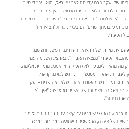
ביתו של יעקב טרם עלייתם לארץ ישראל, הוא ערך לי סיור
זיכרונות ילדותו הכלואים בביתו הנטוש. "כאן עמד החמור…
ורה… לא הצלחנו למכור את הבית בגלל השדים גם המוסלמים
נזכרתי כי בתימן 'שדים' הם בעלי נוכחות 'מציאותית',
ול הסעודי.
פעם את מקומו של המאהל והעדרים, חיפשנו וחפשנו,
הגבול הסעודי "נמצאה האבדה". באמצע השממה עמדו
חק מה מהאוהלים, כדי לא להפתיע ולהימנע מתקרית אלימה,
ק לעבר המאהל. המפגש היה מרגש לכולם, קראו לי
אן, מופתע ונרגש מהאורח היהודי שלא ראה שנים – יעקב
בכור יחיא צברי ושמחתו של השייח מתפרצת: "איך לא
אתכם יותר".
נות ארצה, בהחלט שומרים על קשר עם חבריהם המוסלמים.
 השייח של צעדה, התפשטה השמועה במהירות במרכז