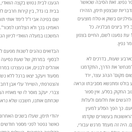
ופר נפש. זאת הסיבה שכאשר
הגענו לבית נטוש בקצה הוואדי, 
בריות שבצפון תימן, הזהירו
בבית בו גדל, בין קירות חרבים ל
ילניום בשוק א-טלח מוצעים
שם בפינה אבי ז"ל לימד אותי ת
 ליד ביצים מבלגיה. כל
האמינו בכך ולא הצלחנו למכור". 
משפחה, חמושה היטב, ערוכה לכל צרה שתבוא. בשנת 1998 עת נסענו לשם, החיים בצפון
המשכנו במעלה הוואדי לכיוון הגב
מר נפץ.
הבדואים נוהגים לשנות מפעם ל
ה נמשכה כארבע שעות, בדרכים לא
לבסוף במרחק של שעת נסיעה מ
 'מנחש' את הדרך, התקדמנו
אוהלים לבנים, אנו נעצרנו במר
ום מקום' הנהג עצר, ירד
מסעוד ויעקב יצאו ברגל ללא נש
ע בולט ומתנשא מסביבתו ונראה
והצטרפתי, השייח' עלי אבן דחב
ב החקוק בסלע. אין ספור
צברי. יעקב מוסר לו שי מאחיו ה
 להגשים את חלומם ולעלות
שכחתם אותנו, חשבנו שלא נראה 
ם. כך הפך הסלע למעין
יהודי תימן, שעלו בשנים האחרו
 הראשונות בעשורים שקדמו
כאשר נפטר לפני מספר חודשים
 היה זה מעמד מרגש עבורי,