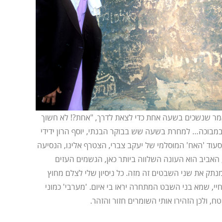
 אמר שנשכים בשעה אחת כדי לצאת לדרך, "אחת?! לא חשוך
במבוכה… למחרת בשעה שש בבוקר הבנתי, יוסף הרון ידידי
עוד 'האח' המוסלמי של יעקב צברי, הצטרף אלינו, הנסיעה
, האביב הוא העונה השלווה ביותר כאן, הגשמים העזים
נתק את שני השבטים זה מזה. כל ניסיון שלי לצלם מחוץ
, שמא בני השבט המתחרה יראו בי איום. 'מערבי' כמוני
ח, ולכן הזהירו אותי השומרים חזור והזהר.