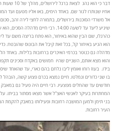
דבר כי הוא נהג לצ
אחיו שנותרו לגור שם. באחד הימים, באו אליו מטעם ועד המ
אל משרדי הסוכנות בירושלים, בתמורה לחצי לירה זהב, סכום
שיגיע ליעד עד לשעה 14:00. רבי חיים מדהלה
כהרגלו, שם הבין שהוא באיחור, הוא פתח בריצה משם עד ליר
הוא הגיע באיחור קל, בכל זאת קיבל את הבונוס שהובטח. כד
מדהלה גם כנוטר בכרמי האיכרים ברחובות בלילות. באחד הליל
והוא מצא אותם, השניים שהיו חמושים באקדח וסכינים תקפו 
בידו. בעוז רוחו ואומץ ליבו נלחם בהם כארי, עד שהאחד שיסף
בו שני כדורים ונמלטו. חיים נמצא בכרם פצוע קשה, הובהל ל
חודשים עד שהחלים מפצעיו. רבי חיים היה פעיל גם במאבק 
המחתרות בעיקר לאנשי האצ"ל אשר מצאו מסתור בביתו. על פ
בני תימן ולמען המושבה רחובות ופעילותו במאבק להקמת המד
העיר רחובות.