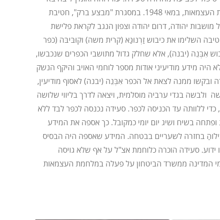
לידי ביטוי יותר מכל, בעת מלחמת העצמאות, במאי 1948. במסגרת "מבצע ברק", חטיבת
ושבות יהודה, דרום יהודה וצפון הנגב לקראת פלישת
ה השלימו את כיבוש זַרְנוּגַא (קרית משה) וקוּבּיבּה (כפר
וש אִבְּנֵה (יבנה), אלא שחלק גדול מתושבי הכפרים שנכבשו,
א היה מידע מודיעיני אודות מספר לוחמי האויב והיקף הנשק
ה ובקשו ממנה לצאת אל הכפר אִבְּנֵה (יבנה) לאסוף מודיעין,
 ולבשה בגדי ערביה מוסלמית, ויצאה לדרך בליווי שלושה
 כדי ללוותה עד הכניסה לכפר. סעידה נכנסה לכפר לבד ללא
תחה בשיח ושיג יום יומי כמקובל. כך אספה את המידע
לוהַ בחזרה לשעריים בבטחה. המידע שאספה היה הבסיס
ידוע. סעידה הוכרה כלוחמת אצ"ל על אף שלא גויסה
וחמי המדינה ממשרד הביטחון על פעלה במלחמת העצמאות