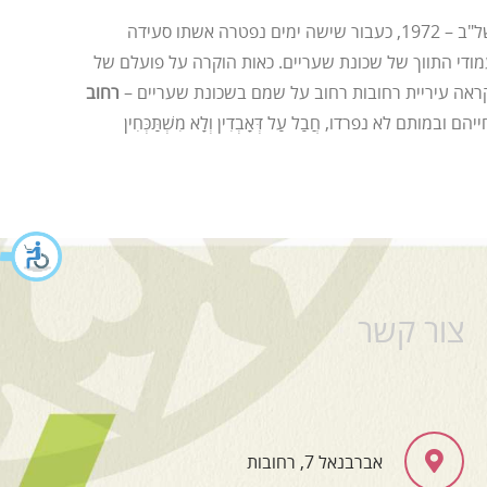
רבי חיים מדהלה נפטר בניסן תשל"ב – 1972, כעבור שישה ימים נפטרה אשתו סעידה
די התווך של שכונת שעריים. כאות הוקרה על פועלם של
ראה עיריית רחובות רחוב על שמם בשכונת שעריים –
רחוב
ותם לא נפרדו, חֲבַל עַל דְּאָבְדִין וְלָא מִשְׁתַּכְּחִין
צור קשר
אברבנאל 7, רחובות