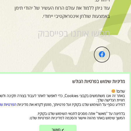
עוד ניתן ללמוד את עולם הרוח העשיר של יהודי תימן
באמצעות שולחן אינטראקטיבי ייחודי.
חפשו אותנו בפייסבוק
מדיניות שימוש בפרטיות הגולש
שלום!
כל הזכויות שמורות ל'מרכז בית מורשת יהדות תימן וקהילות ישראל'
באתר זה אנו משתמשים בקבצי Cookies, כדי לאפשר לאתר לעבוד בצורה תקינה
חוויית הגלישה שלך.
למידע נוסף על השימוש שלנו בקוקיז ועל פרטיותך, מוזמן לקרוא את מדיניות
הפרטיות של
בלחיצה על "מאשר" אתה מסכים לתנאי השימוש שלנו בקוקיז.
המשך שימוש באתר מהווה אישור והסכמה למדיניות הפרטיות שלנו.
מאשר
✔