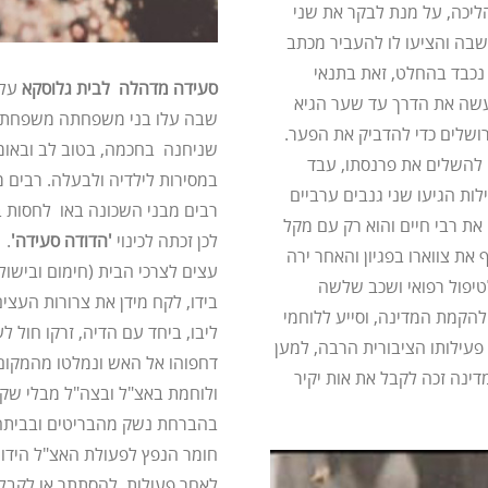
את ברגל לירושלים, מהלך של 10 שעות הליכה, על מנת לבקר את שני
ושבה והציעו לו להעביר מכתב
 נכבד בהחלט, זאת בתנאי
סעידה מדהלה לבית גלוסקא
 הסכים, הוא עשה את הדרך עד שער הגיא
שבה עלו בני משפחתה משפחת ג
ושלים כדי להדביק את הפער.
שניחנה בחכמה, בטוב לב ובאומ
י להשלים את פרנסתו, עבד
במסירות לילדיה ולבעלה. רבים 
ות הגיעו שני גנבים ערביים
רבים מבני השכונה באו לחסות 
את רבי חיים והוא רק עם מקל
לכן זכתה לכינוי
'הדודה סעידה'
. 
 את צווארו בפגיון והאחר ירה
עצים לצרכי הבית (חימום ובישול) 
טיפול רפואי ושכב שלשה
בידו, לקח מידן את צרורות העצ
להקמת המדינה, וסייע ללוחמי
ליבו, ביחד עם הדיה, זרקו חול ל
עילותו הציבורית הרבה, למען
דחפוהו אל האש ונמלטו מהמקום.
ינה זכה לקבל את אות יקיר
ולוחמת באצ"ל ובצה"ל מבלי שקבל
בהברחת נשק מהבריטים ובביתה 
חומר הנפץ לפעולת האצ"ל הידוע
לאחר פעולות, להסתתר או לקבל 