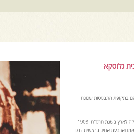
ית גלוסקא
הם בתקופת התבססות שכונת
זצ"ל נולד בחֵידַאן שבצפון תימן, עלה לארץ בשנת תרס"ח -1908
מו וארבעת אחיו. בראשית דרכו