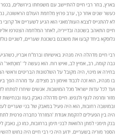
בארץ, בחר רבי חיים להתיישב עם משפחתו בירושלים, בכפר 
כעשר שנים אחר כך, ערב פרוץ מלחמת העולם הראשונה, נמל
לא להתגייס לצבא העות'מאני הוא הגיע לשעריים אל קרובי 
חיים התאהב בשכונה ובדייריה, לאחר המלחמה הצטרפו אליו
גלוסקא ביחד קבעו את משכנם בשכונת שעריים, לשניים נולדו 7 ילדים
רבי חיים מדהלה היה מנהיג באישיותו וברמ"ח אבריו, כשהגיע
גבה קומה, רב, אמיץ לב, ואיש רוח. הוא נעשה ל־ 'מוּכְתּאר' ה
בחירה או מינוי, היה מקובל על השלטונות הבריטים וראשי ה
בו מנהיג, הוא זכה לכבוד ואימון רב מצידם. עד מהרה הפך בי
ועד לכל עדות ישראל מכל המושבות. אנשים שיחרו לפתחו לדב
מזור ומרפה לגוף ולנפש. חיים מדהלה נאבק בעוז ובנחישות ל
ובמושבה רחובות, הוא היה פעיל במאבק של בני שעריים לע
היה בין הפעילים להקמת אגודת 'המזרח' כחברה פרטית לתחב
בנק תימני למתן הלוואות לבני תימן ברחובות, כמו כן, נאבק 
הספר מוריה בשעריים. ידוע היה כי רבי חיים היה נחוש להשיג