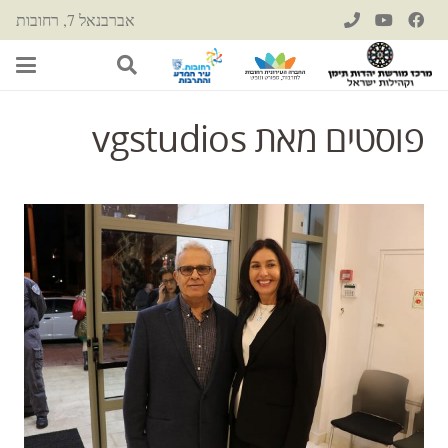
אברבנאל 7, רחובות
פוסטים מאת vgstudios