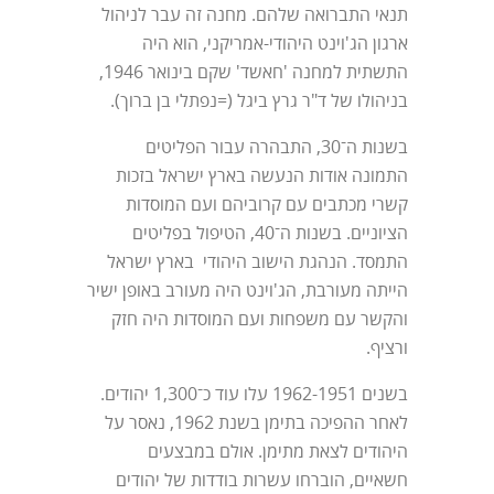
תנאי התברואה שלהם. מחנה זה עבר לניהול
ארגון הג'וינט היהודי-אמריקני, הוא היה
התשתית למחנה 'חאשד' שקם בינואר 1946,
בניהולו של ד"ר גרץ ביגל (=נפתלי בן ברוך).
בשנות ה־30, התבהרה עבור הפליטים
התמונה אודות הנעשה בארץ ישראל בזכות
קשרי מכתבים עם קרוביהם ועם המוסדות
הציוניים. בשנות ה־40, הטיפול בפליטים
התמסד. הנהגת הישוב היהודי בארץ ישראל
הייתה מעורבת, הג'וינט היה מעורב באופן ישיר
והקשר עם משפחות ועם המוסדות היה חזק
ורציף.
בשנים 1962-1951 עלו עוד כ־1,300 יהודים.
לאחר ההפיכה בתימן בשנת 1962, נאסר על
היהודים לצאת מתימן. אולם במבצעים
חשאיים, הוברחו עשרות בודדות של יהודים