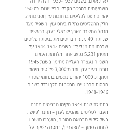
לא"י, אולם, בשנים 1939-1937 חלה ירידה
משמעותית במספר מקבלי הרישיונות. כ־1500
יהודים הפכו לפליטים ברחובות עדן וסביבותיה.
חלק מהפליטים נתקלו ביחס עוין ומשפיל מצד
מנהל המשרד הארץ ישראלי בעדן. בראשית
שנות ה־40 מנעו הבריטים את כניסת הפליטים
שברחו מתימן לעדן. בשנים 1944-1942 עלו
מתימן 5,231 נפש. אחרי מלחמת העולם
השנייה נעצרה העלייה מתימן. בשנת 1945
נותרו בעיר עדן יותר מ־3,000 פליטים מיהודי
תימן, וכ־1000 יהודים נוספים בתחומי שטחי
החסות הבריטיים. מספר זה הלך וגדל בשנים
1948-1946.
בתחילת שנת 1944 הקימו הבריטים מחנה
מעבר לפליטים שהגיעו לעדן – מחנה 'פיוש'.
בשל ליקויי תברואה חמורים, הועברו תושביו
למחנה סמוך – 'מצעביין', במטרה לפקח על