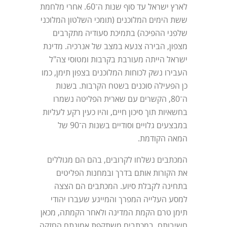
לארץ ישראל עד סוף שנות ה־60. אחרי מלחמת
ששת הימים המלוכנים (תומכי השלטון המלוכני
שלפני ההפיכה) בתמיכת סעודיה מתקרבים
מצפון, הבירה צנעא במצב של אנרכיה. מדינת
ישראל הייתה מעורבת בקרבות ומטוסי צה"ל
העבירו נשק לכוחות המלוכנים בצפון תימן, כמו
כן הפעילה סוכנים בשטח הקרבות. בשנות
ה־80, הקשרים עם שארית הפליטה נשמרו
בחשאיות תוך סיכון חיים, והיו כעין רקע לעליות
במבצעים גלויים וסודיים בשנות ה־90 של
המאה הקודמת.
המכתבים נשלחו לקרובים, בהם הם מגוללים
את הקורות אותם בדרך ובמחנות הפליטים
בתחינה לקבלת סיוע. המכתבים הם הצצה
למסע העלייה המפרך והמייגע שעברו יהודי
תימן טרם הקמת המדינה ולאחר הקמתה, מכאן
חשיבותם. במכתבים משתקפת אמונתם החזקה