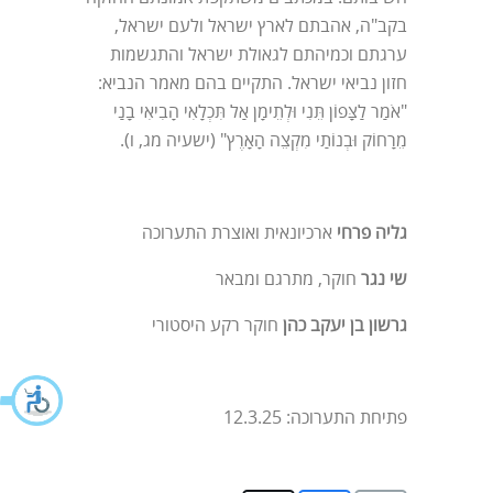
בקב"ה, אהבתם לארץ ישראל ולעם ישראל,
ערגתם וכמיהתם לגאולת ישראל והתגשמות
חזון נביאי ישראל. התקיים בהם מאמר הנביא:
"אֹמַר לַצָּפוֹן תֵּנִי וּלְתֵימָן אַל תִּכְלָאִי הָבִיאִי בָנַי
מֵרָחוֹק וּבְנוֹתַי מִקְצֵה הָאָרֶץ" (ישעיה מג, ו).
גליה פרחי
ארכיונאית ואוצרת התערוכה
שי נגר
חוקר, מתרגם ומבאר
גרשון בן יעקב כהן
חוקר רקע היסטורי
פתיחת התערוכה: 12.3.25