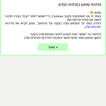
מדיניות שימוש בפרטיות הגולש
שלום!
באתר זה אנו משתמשים בקבצי Cookies, כדי לאפשר לאתר לעבוד בצורה תקינה
ולשפר את חוויית הגלישה שלך.
למידע נוסף על השימוש שלנו בקוקיז ועל פרטיותך, מוזמן לקרוא את מדיניות
הפרטיות שלנו
.
בלחיצה על "מאשר" אתה מסכים לתנאי השימוש שלנו בקוקיז.
המשך שימוש באתר מהווה אישור והסכמה למדיניות הפרטיות שלנו.
מאשר
✔
אודות
מרכז מורשת יהדות תימן וקהילות ישראל כולל תצוגות קבע
ופעילויות ייחודיות להפצה ושימור המורשת של יהדות תימן
באמצעות אוספים ומוצגים נדירים, אותנטיים וייחודים.
עוד ניתן ללמוד את עולם הרוח העשיר של יהודי תימן באמצעות