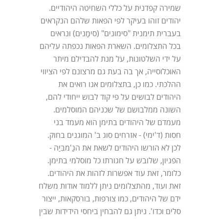
שמירה קפדנית על כללי השחיטה היהודיים.
יהודים זוהו בעיקר לפי הפאות שלהם הנקראים
בעברית תימנית "סימונים" (סימָנים) ונראים
בכל התצלומים. השארת הפאות נכפתה עליהם
על ידי השלטונות, על מנת להבדילם מיתר
האוכלוסייה, אך בה בעת גם מרצונם לפי הציווי
ההלכתי. כמו כן, בתצלומים אנו רואים את
היהודים לבושים על פי קוד לבוש ייחודי להם,
השונה ממלבושם של שכניהם המוסלמים.
מעמדם של היהודים בתימן הוא מעמד בני
חסות (ד'ימי) - אזרחים סוג ב' המוגנים בחוק.
לכן לא הורשו היהודים לשאת את הגַ'מבִּיַה -
הפגיון, שלובש על חגורתו כל מוסלמי בתימן.
כלומר, זאת עוד אפשרות לזהות את היהודים.
זאת ועוד, מהתצלומים ניתן ללמוד אודות משלח
ידם של היהודים, כמו צורפות, בורסקאות, ייצור
סלים וכדו'. ניתן גם להבחין ביחסי הידידות שבין