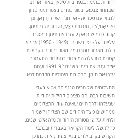
יהודיות בתימן: בכפר בית־סינאן, באזור אַרְחַבּ
שבמחוז צנעא, ובשני כפרים בצפון תימן סמוך
לגבול עם סעודיה - אל־חג'ר שליד חֵידַאן, וכן
ואדי אַמלַאח, מזרחית לצַעְדַה. רוב יהודי תימן,
קרוב לחמישים אלף, עזבו את תימן במסגרת
עליית "על כנפי נשרים" (1949 - 1950) אך לא
כולם. מאחור נותרו כמה מאות יהודים בקהילות
קטנות כמו אלה המוצגות בתמונות התערוכה.
אלה עזבו את תימן בשנים 1991-92 ועמם
עזבו את תימן, המסורות היהודיות מקדמת דנא.
התצלומים של מרים טנג'י הם אפוא בעלי
חשיבות רבה, הם מציגים קהילות יהודיות
שנעלמו ודרך חיים שאינה עוד. התצלומים
ממחישים כיצד היהודים שם הצליחו לשמור
ולחיות על פי מסורות היהודיות מזה אלפי שנים.
כך למשל, לימוד הקריאה בעברית ובכתבי
הקודש בקרב ילדים בגיל צעיר מאוד, כמו כן